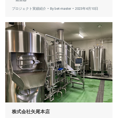
プロジェクト実績紹介
By
bet-master
2023年4月10日
株式会社矢尾本店