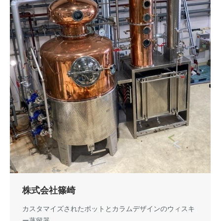
株式会社篠崎
カスタマイズされたポットとカラムデザインのウィスキ
ー蒸留器