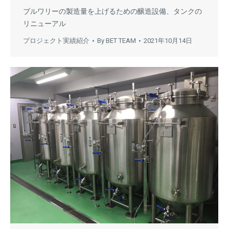
ブルワリーの製造量を上げるための醸造設備、タンクの
リニューアル
プロジェクト実績紹介
By
BET TEAM
2021年10月14日