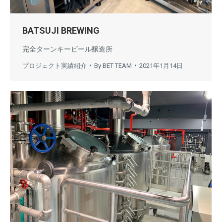
BATSUJI BREWING
完全ターンキービール醸造所
プロジェクト実績紹介
By
BET TEAM
2021年1月14日