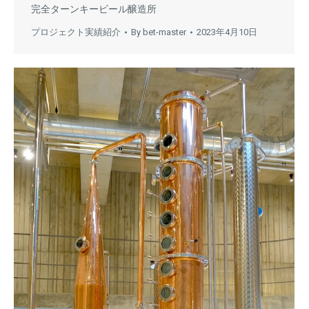
完全ターンキービール醸造所
プロジェクト実績紹介
By
bet-master
2023年4月10日