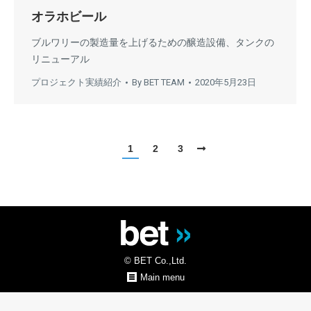
オラホビール
ブルワリーの製造量を上げるための醸造設備、タンクの
リニューアル
プロジェクト実績紹介
By
BET TEAM
2020年5月23日
1
2
3
© BET Co.,Ltd.
Main menu