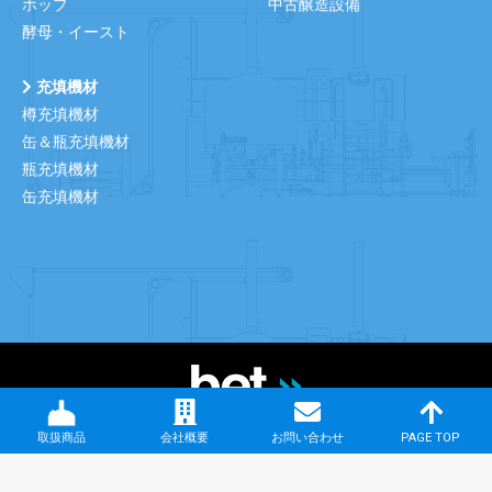
ホップ
中古醸造設備
酵母・イースト
充填機材
樽充填機材
缶＆瓶充填機材
瓶充填機材
缶充填機材
© BET Co.,Ltd.
取扱商品
会社概要
お問い合わせ
PAGE TOP
Main menu