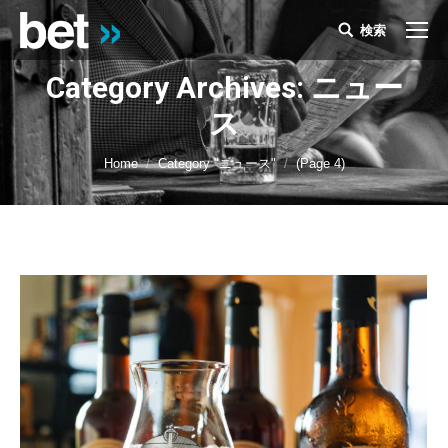
検索
Search:
Category Archives: ニュー
ス
You are here:
Home
Category "ニュース"
(Page 4)