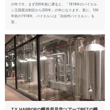
の年です。まず200年前に遡ると、「1818年のバイエル
ン王国憲法制定から200年」の年になります。更に、100
年前の1918年、バイエルンは「自由州バイエルン」を
宣…
T.Y. HARBORの醸造所見学ツアーでBETの醸