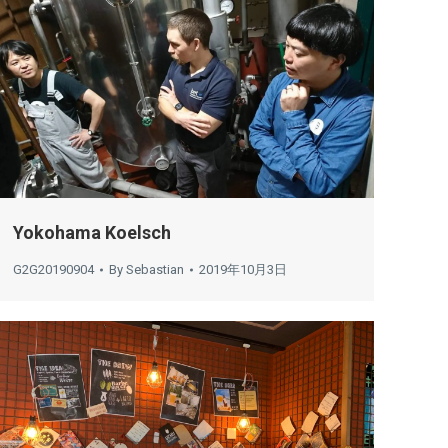
Yokohama Koelsch
G2G20190904
By
Sebastian
2019年10月3日