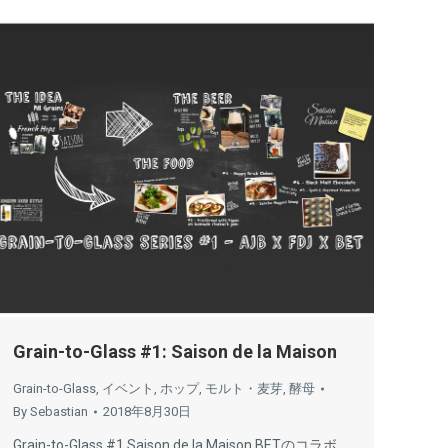
Grain-to-Glass #1: Saison de la Maison
Grain-to-Glass
,
イベント
,
ホップ
,
モルト・麦芽
,
酵母
By
Sebastian
2018年8月30日
Grain-to-Glass #1 Saison de la Maison BETのコラボ