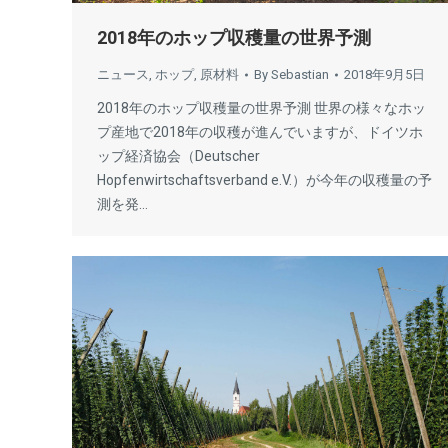
2018年のホップ収穫量の世界予測
ニュース
,
ホップ
,
原材料
By
Sebastian
2018年9月5日
2018年のホップ収穫量の世界予測 世界の様々なホッ
プ産地で2018年の収穫が進んでいますが、ドイツホ
ップ経済協会（Deutscher
Hopfenwirtschaftsverband e.V.）が今年の収穫量の予
測を発…