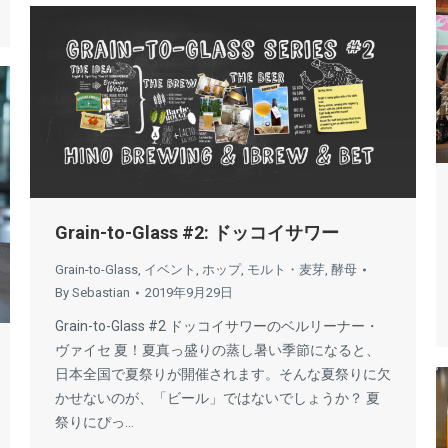
Grain-to-Glass #2: ドッコイサワー
Grain-to-Glass
,
イベント
,
ホップ
,
モルト・麦芽
,
酵母
By
Sebastian
2019年9月29日
Grain-to-Glass #2 ドッコイサワーのベルリーナー・
ヴァイセ 夏！夏真っ盛りの蒸し暑い季節になると、
日本全国で夏祭りが開催されます。そんな夏祭りに欠
かせないのが、「ビール」ではないでしょうか？ 夏
祭りにぴっ…