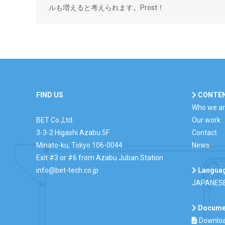
ルも増えると考えられます。Prost！
FIND US
CONTE
Who we a
BET Co.,Ltd.
Our work
3-3-2 Higashi Azabu 5F
Contact
Minato-ku, Tokyo 106-0044
News
Exit #3 or #6 from Azabu Juban Station
info@bet-tech.co.jp
Langua
JAPANES
Docume
Downloa