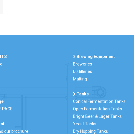
NTS
Brewing Equipment
re
Breweries
Distilleries
Malting
Tanks
ge
Conical Fermentation Tanks
E PAGE
Open Fermentation Tanks
Bright Beer & Lager Tanks
nt
Yeast Tanks
d our brochure
Dry Hopping Tanks