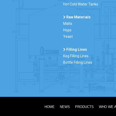
Hot Cold Water Tanks
Raw Materials
Malts
Hops
Yeast
Filling Lines
Keg Filling Lines
Bottle Filling Lines
HOME
NEWS
PRODUCTS
WHO WE 