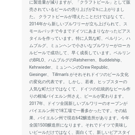
に製造量が減りますが、「クラフトビール」として販
売されているビールの売り上げが2％に上がりまし
た。 クラフトビールが増えたことだけではなくて、
2014年から新しいブルワリーが立ち上げられて、ス
モールバッチで今までドイツにあまりなかったビアス
タイルを作っています。特に人気な町、ベルリン、ハ
ムブルグ、ミュンヘンで小さいなブルワリーがローカ
ルビールで成功して、早く成長しています。ベルリン
のBRLO、ハムブルグのRatsherren、Buddelship、
Kehrwieder、ミュンヘンのCrew Republic、
Giesinger、 Tillman’s がそれそれドイツのビール文化
の変化の代表です。 しかし、若者、ヒップスターの
人気な町だけではなくて、ドイツの伝統的なビール作
りの根城バイエルン州さえ、ビールが変わります。
2017年、ドイツ全国新しいブルワリーのオープンが
バイエルン州で18工場で一番多かったです。その結
果、バイエルン州で現在642醸造所があります。今年
全国1500醸造所になります。それでドイツで美味し
いビールだけではなく、面白くて、新しいビアスタイ