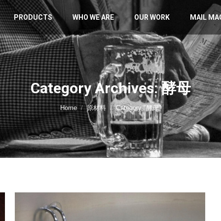
PRODUCTS
WHO WE ARE
OUR WORK
MAIL MA
Category Archives: 酵母
You are here:
Home
原材料
Category "酵母"