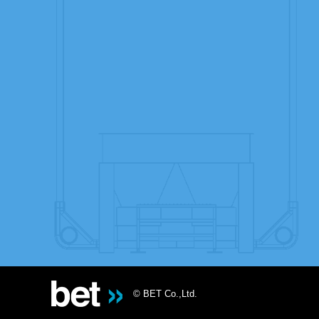
© BET Co.,Ltd.