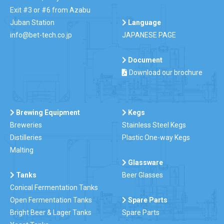
Exit #3 or #6 from Azabu
Juban Station
Language
info@bet-tech.co.jp
JAPANESE PAGE
Document
Download our brochure
Brewing Equipment
Kegs
Breweries
Stainless Steel Kegs
Distilleries
Plastic One-way Kegs
Malting
Glassware
Tanks
Beer Glasses
Conical Fermentation Tanks
Open Fermentation Tanks
Spare Parts
Bright Beer & Lager Tanks
Spare Parts