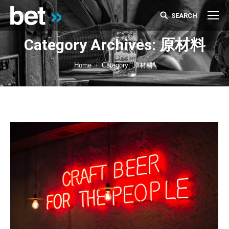
SEARCH
Search:
Category Archives: 原材料
You are here:
Home
Category "原材料"