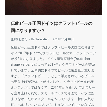
伝統ビール王国ドイツはクラフトビールの
国になりますか？
原材料
,
酵母
By
Sebastian
2018年5月18日
伝統ビール王国ドイツはクラフトビールの国になります
か？ 2017年ドイツでクラフトビールのマーケットシェア
が役2％になりました。 ドイツ醸造家組合(Deutscher
Brauerverband によって2017年もクラフトビールが普及
しています。全体的にドイツでビールに製造量が減りま
すが、「クラフトビール」として販売されているビール
の売り上げが2％に上がりました。 クラフトビールが増
えたことだけではなくて、2014年から新しいブルワリー
が立ち上げられて、スモールバッチで今までドイツにあ
まりなかったビアスタイルを作っています。特に人気な
町、ベルリン、ハムブルグ、ミュンヘンで小さいなブル