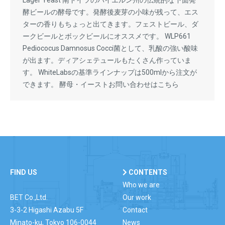
Lager Yeast 南ドイツのバイエルン州の伝統的な下面発
酵ビールの酵母です。発酵後麦芽の小味が残って、エス
ターの香りもちょっと出てきます。フェストビール、ダ
ークビールとボックビールにオススメです。 WLP661
Pediococus Damnosus Cocci菌として、乳酸の強い酸味
が出ます。ディアシェテュールもたくさん作っていま
す。 WhiteLabsの基準ラインナップは500mlから注文が
できます。 酵母・イーストお問い合わせはこちら
FIND US
CONTENTS
Who we are
BET Co.,Ltd.
Our work
3-3-2 Higashi Azabu 5F
Contact
Minato-ku, Tokyo 106-0044
News